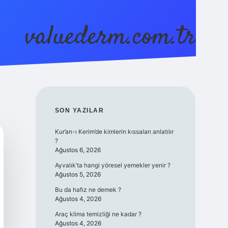
valuederm.com.tr
betci
vdcasino güncel giriş
ilbet casino
ilbet yeni gir
SIDEBAR
SON YAZILAR
Kur’an-ı Kerim’de kimlerin kıssaları anlatılır
?
Ağustos 6, 2026
Ayvalık’ta hangi yöresel yemekler yenir ?
Ağustos 5, 2026
Bu da hafız ne demek ?
Ağustos 4, 2026
Araç klima temizliği ne kadar ?
Ağustos 4, 2026