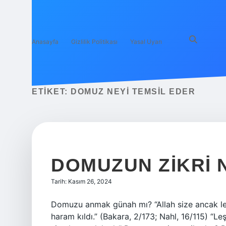
Anasayfa
Gizlilik Politikası
Yasal Uyarı
ETIKET:
DOMUZ NEYI TEMSIL EDER
DOMUZUN ZIKRI 
Tarih: Kasım 26, 2024
Domuzu anmak günah mı? “Allah size ancak leşi
haram kıldı.” (Bakara, 2/173; Nahl, 16/115) “L