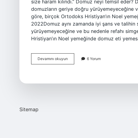
size haram kılındı.” Domuz neyi temsil eder?
domuzların geriye doğru yürüyemeyeceğine ve 
göre, birçok Ortodoks Hristiyan’ın Noel yem
2022Domuz aynı zamanda iyi şans ve talihin
yürüyemeyeceğine ve bu nedenle refahı simgel
Hristiyan’ın Noel yemeğinde domuz eti yemes
Domuzun
Devamını okuyun
6 Yorum
Zikri
Nedir
Sitemap