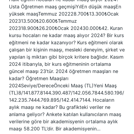
Usta Öğretmen maaş geçmişiYılEn düşük maaşEn
yüksek maaşTemmuz 202228.700₺13.300₺Ocak
202313.500₺20.600₺Temmuz
202318.900₺26.200₺Ocak 202430.000₺42. Kuran
kursu hocaları ne kadar maaş alıyor 2024? Bir kurs
eğitmeni ne kadar kazanıyor? Kurs eğitmeni olarak
çalışan bir kişinin maaşı, mesleki deneyim, şirket ve
yapılan iş miktarı gibi birçok kritere bağlıdır. Kasım
2024 itibarıyla, bir kurs eğitmeninin ortalama
güncel maaşı 23’tür. 2024 öğretmen maaşları ne
kadar? Öğretmen Maaşları
2024Seviye/DereceÖnceki Maaş (TL)Yeni Maaş
(TL)8/141.877.8144.390.487/142.056.7844.580.196/
142.235.7444.769.895/142.414.7144. Hocaların
aylık maaşı ne kadar? Bu grafikteki veriler ne
anlama geliyor? Ankete katılan kullanıcıların maaş
verilerine göre bir akademisyenin ortalama aylık
maaşı 58.200 TL’dir. Bir akademisyenin…