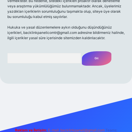
vermektedir. Bu nedenle, sitedeki içerikleri proaktif olarak denetleme
veya araştırma yükümlülüğümüz bulunmamaktadır. Ancak, üyelerimiz
yazdıkları içeriklerin sorumluluğunu taşımakta olup, siteye üye olarak
bu sorumluluğu kabul etmiş sayılırlar.
Hukuka ve yasal düzenlemelere aykırı olduğunu düşündüğünüz
içerikleri,
backlinkpanelicomtr@gmail.com
adresine bildirmeniz halinde,
ilgili içerikler yasal süre içerisinde sitemizden kaldırılacaktır.
Arama
t yeni giriş
Betexper giriş adresi
betexper.xyz
m elexbet
Reklam ve İletişim:
E-mail:
backlinkpaneli@gmail.com
Teams: