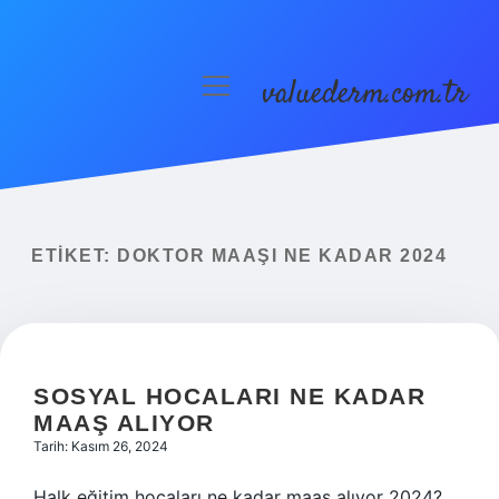
valuederm.com.tr
menüyü
aç
Anasayfa
Gizlilik Politikası
Yasal Uyarı
ETIKET:
DOKTOR MAAŞI NE KADAR 2024
SOSYAL HOCALARI NE KADAR
MAAŞ ALIYOR
Tarih: Kasım 26, 2024
Halk eğitim hocaları ne kadar maaş alıyor 2024?