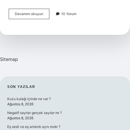
Sosyal
Devamını okuyun
10 Yorum
Hocaları
Ne
Kadar
Maaş
Alıyor
Sitemap
SIDEBAR
SON YAZILAR
Kuzu kulağı içinde ne var ?
Ağustos 8, 2026
Negatif sayılar gerçek sayılar mı ?
Ağustos 8, 2026
Eş sesli ve eş anlamlı aynı mıdır ?