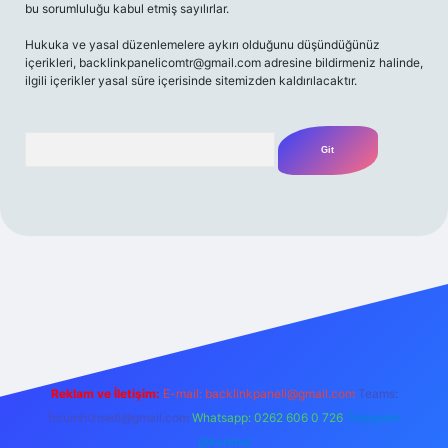
bu sorumluluğu kabul etmiş sayılırlar.
Hukuka ve yasal düzenlemelere aykırı olduğunu düşündüğünüz
içerikleri,
backlinkpanelicomtr@gmail.com
adresine bildirmeniz halinde,
ilgili içerikler yasal süre içerisinde sitemizden kaldırılacaktır.
Arama
t yeni giriş
Betexper giriş adresi
betexper.xyz
m elexbet
Reklam ve İletişim:
E-mail:
backlinkpaneli@gmail.com
Teams:
forumhizmeti@gmail.com
Whatsapp: 0262 606 0 726
Telegram:
@karabul