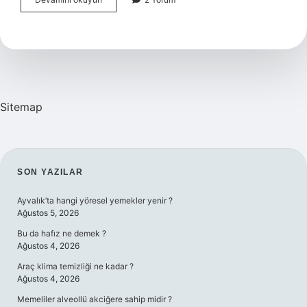
Ile
Bit
Nasıl
Temizlenir
Sitemap
SIDEBAR
SON YAZILAR
Ayvalık’ta hangi yöresel yemekler yenir ?
Ağustos 5, 2026
Bu da hafız ne demek ?
Ağustos 4, 2026
Araç klima temizliği ne kadar ?
Ağustos 4, 2026
Memeliler alveollü akciğere sahip midir ?