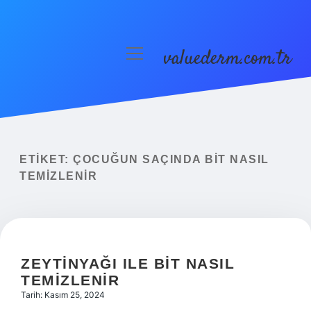
valuederm.com.tr
menüyü
aç
Anasayfa
Gizlilik Politikası
Yasal Uyarı
ETIKET:
ÇOCUĞUN SAÇINDA BIT NASIL
TEMIZLENIR
ZEYTINYAĞI ILE BIT NASIL
TEMIZLENIR
Tarih: Kasım 25, 2024