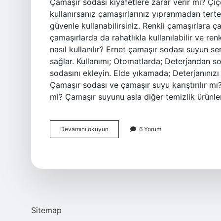
Çamaşır sodası kıyafetlere zarar verir mi? Çiç
kullanırsanız çamaşırlarınız yıpranmadan tert
güvenle kullanabilirsiniz. Renkli çamaşırlara 
çamaşırlarda da rahatlıkla kullanılabilir ve ren
nasıl kullanılır? Ernet çamaşır sodası suyun se
sağlar. Kullanımı; Otomatlarda; Deterjandan 
sodasını ekleyin. Elde yıkamada; Deterjanınızı
Çamaşır sodası ve çamaşır suyu karıştırılır mı? 
mi? Çamaşır suyunu asla diğer temizlik ürünle
Çamaşır
Devamını okuyun
6 Yorum
Sodası
Çamaşıra
Zarar
Verir
Mi
Sitemap