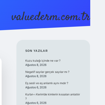
valuederm.com.tr
betci
vdcasino güncel giriş
ilbet casino
ilbet
SIDEBAR
SON YAZILAR
Kuzu kulağı içinde ne var ?
Ağustos 8, 2026
Negatif sayılar gerçek sayılar mı ?
Ağustos 8, 2026
Eş sesli ve eş anlamlı aynı mıdır ?
Ağustos 6, 2026
Kur’an-ı Kerim’de kimlerin kıssaları anlatılır
?
Ağustos 6, 2026