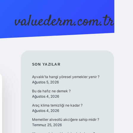
valuederm.com.tr
betci
vdcasino güncel giriş
ilbet casino
ilbet yeni giri
SIDEBAR
SON YAZILAR
Ayvalık’ta hangi yöresel yemekler yenir ?
Ağustos 5, 2026
Bu da hafız ne demek ?
Ağustos 4, 2026
Araç klima temizliği ne kadar ?
Ağustos 4, 2026
Memeliler alveollü akciğere sahip midir ?
Temmuz 25, 2026