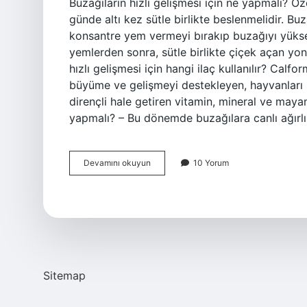
Buzağıların hızlı gelişmesi için ne yapmalı? Öz
günde altı kez sütle birlikte beslenmelidir. Buz
konsantre yem vermeyi bırakıp buzağıyı yükse
yemlerden sonra, sütle birlikte çiçek açan yon
hızlı gelişmesi için hangi ilaç kullanılır? Calf
büyüme ve gelişmeyi destekleyen, hayvanları ha
dirençli hale getiren vitamin, mineral ve maya
yapmalı? – Bu dönemde buzağılara canlı ağırlı
Buzağılara
Devamını okuyun
10 Yorum
Hangi
Vitamin
Iyi
Gelir
Sitemap