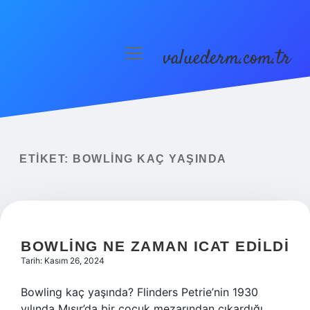
valuederm.com.tr
menüyü
aç
Anasayfa
Gizlilik Politikası
Yasal Uyarı
ETIKET:
BOWLING KAÇ YAŞINDA
BOWLING NE ZAMAN ICAT EDILDI
Tarih: Kasım 26, 2024
Bowling kaç yaşında? Flinders Petrie’nin 1930
yılında Mısır’da bir çocuk mezarından çıkardığı