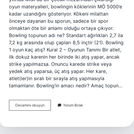
oyun materyalleri, bowlingin köklerinin MÖ 5000’e
kadar uzandığını gösteriyor. Kökeni milattan
önceye dayanan bu sporun, sadece bir spor
olmaktan öte bir anlamı olduğu ortaya çıkıyor.
Bowling topunun adı ne? Standart ağırlıkları 2,7 ila
7,2 kg arasında olup çapları 8,5 inçtir (21). Bowling
1 oyun kaç atış? Kural 2 – Oyunun Tanımı Bir atlet,
ilk dokuz karenin her birinde iki atış yapar, ancak
strike yapılmazsa. Onuncu karede strike veya
yedek atış yaparsa, üç atış yapar. Her kare,
atlet(ler)in sıralı bir sırayla atış yapmasıyla
tamamlanır. Bowling’in amacı nedir? Amaç topun…
Bowling
Devamını okuyun
Yorum Bırak
Ne
Zaman
Icat
Edildi