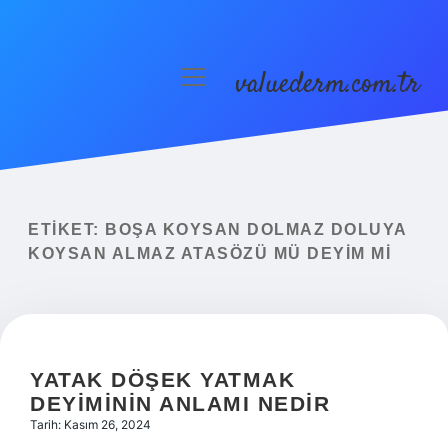
valuederm.com.tr
menüyü
aç
Anasayfa
Gizlilik Politikası
Yasal Uyarı
ETIKET:
BOŞA KOYSAN DOLMAZ DOLUYA
KOYSAN ALMAZ ATASÖZÜ MÜ DEYIM MI
YATAK DÖŞEK YATMAK
DEYIMININ ANLAMI NEDIR
Tarih: Kasım 26, 2024