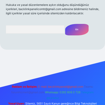
Hukuka ve yasal düzenlemelere aykırı olduğunu düşündüğünüz
içerikleri,
backlinkpanelicomtr@gmail.com
adresine bildirmeniz halinde,
ilgili içerikler yasal süre içerisinde sitemizden kaldırılacaktır.
Arama
t yeni giriş
Betexper giriş adresi
betexper.xyz
m elexbet
Reklam ve İletişim:
E-mail:
backlinkpaneli@gmail.com
Teams:
forumhizmeti@gmail.com
Whatsapp: 0262 606 0 726
Telegram:
@karabul
Yasal Uyarı:
Sitemiz, 5651 Sayılı Kanun gereğince Bilgi Teknolojileri