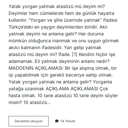
Yatak yorgan yatmak atasözü mü deyim mi?
Deyimler hem cümlelerde hem de günlük hayatta
kullanılır. “Yorgan ve şilte üzerinde yatmak” ifadesi
Türkçe’deki en yaygın deyimlerden biridir. Aklı
yatmak deyimi ne anlama gelir? Her duruma
mümkün olduğunca inanmak ve onu uygun görmek
akılcı kalmanın ifadesidir. Yan gelip yatmak
atasözü mü deyim mi? İfade. [1] Kendini hiçbir işe
adamamak. Eli yatmak deyiminin anlamı nedir?
MADDENİN AÇIKLAMASI: Bir işe alışmış olmak, bir
işi yapabilmek için gerekli beceriye sahip olmak.
Yatak yorgan yatmak ne anlama gelir? Yorganla
yatağa uzanmak AÇIKLAMA AÇIKLAMASI Çok
hasta olmak. 10 tane atasözü 10 tane deyim söyler
misin? 10 atasözü…
Yatak
Devamını okuyun
14 Yorum
Döşek