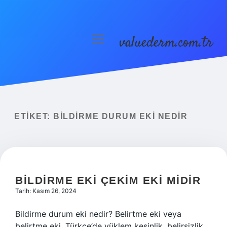
valuederm.com.tr
menüyü
aç
Anasayfa
Gizlilik Politikası
Yasal Uyarı
ETIKET:
BILDIRME DURUM EKI NEDIR
BILDIRME EKI ÇEKIM EKI MIDIR
Tarih: Kasım 26, 2024
Bildirme durum eki nedir? Belirtme eki veya
belirtme eki, Türkçe’de yüklem kesinlik, belirsizlik,