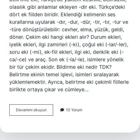
olasılık gibi anlamlar ekleyen -dir eki. Türkçe’deki
dört ek fiilden biridir. Eklendiği kelimenin ses
kurallarına uyularak -dır, -dur, -dür, -tir, -tır, -tur ve
-türe dönüştürülebilir: cevher, elma, yüzük, geldi,
döner. Çekim eki hangi ekleri alır? Durum ekleri,
iyelik ekleri, ilgi zamirleri (-ki), çoğul eki (-lar/-ler),
soru eki (-mi), ek-fiil ekleri, ilgi eki, denklik eki (-
ca/-ce) ve araç. Son ek (-la/-le), isimlere yönelik
bir tür çekim ekidir. Bildirme eki nedir TDK?
Belirtme ekinin temel işlevi, isimleri sıralayarak
yüklemlemektir. Ayrıca, belirtme eki çekimli fiillerle
birlikte ortaya çıkar ve cümleye…
Bildirme
Devamını okuyun
10 Yorum
Eki
Çekim
Eki
Midir