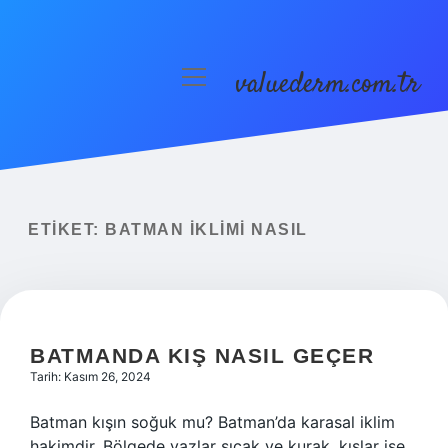
valuederm.com.tr
menüyü
aç
Anasayfa
Gizlilik Politikası
Yasal Uyarı
ETIKET:
BATMAN IKLIMI NASIL
BATMANDA KIŞ NASIL GEÇER
Tarih: Kasım 26, 2024
Batman kışın soğuk mu? Batman’da karasal iklim
hakimdir. Bölgede yazlar sıcak ve kurak, kışlar ise