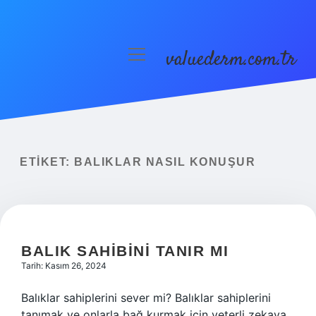
valuederm.com.tr
menüyü
aç
Anasayfa
Gizlilik Politikası
Yasal Uyarı
ETIKET:
BALIKLAR NASIL KONUŞUR
BALIK SAHIBINI TANIR MI
Tarih: Kasım 26, 2024
Balıklar sahiplerini sever mi? Balıklar sahiplerini
tanımak ve onlarla bağ kurmak için yeterli zekaya