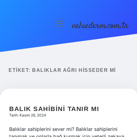
valuederm.com.tr
menüyü
aç
Anasayfa
Gizlilik Politikası
Yasal Uyarı
ETIKET:
BALIKLAR AĞRI HISSEDER MI
BALIK SAHIBINI TANIR MI
Tarih: Kasım 26, 2024
Balıklar sahiplerini sever mi? Balıklar sahiplerini
tanımak ve onlarla bağ kurmak için yeterli zekaya