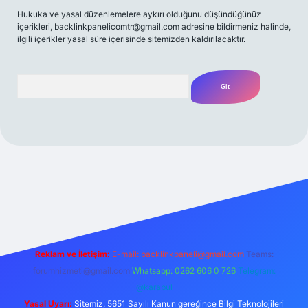
Hukuka ve yasal düzenlemelere aykırı olduğunu düşündüğünüz
içerikleri,
backlinkpanelicomtr@gmail.com
adresine bildirmeniz halinde,
ilgili içerikler yasal süre içerisinde sitemizden kaldırılacaktır.
Arama
t yeni giriş
Betexper giriş adresi
betexper.xyz
m elexbet
Reklam ve İletişim:
E-mail:
backlinkpaneli@gmail.com
Teams:
forumhizmeti@gmail.com
Whatsapp: 0262 606 0 726
Telegram:
@karabul
Yasal Uyarı:
Sitemiz, 5651 Sayılı Kanun gereğince Bilgi Teknolojileri