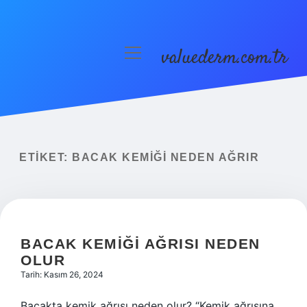
valuederm.com.tr
menüyü
aç
Anasayfa
Gizlilik Politikası
Yasal Uyarı
ETIKET:
BACAK KEMIĞI NEDEN AĞRIR
BACAK KEMIĞI AĞRISI NEDEN
OLUR
Tarih: Kasım 26, 2024
Bacakta kemik ağrısı neden olur? “Kemik ağrısına