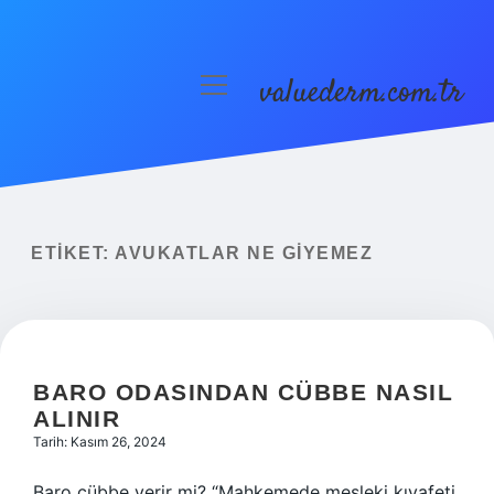
valuederm.com.tr
menüyü
aç
Anasayfa
Gizlilik Politikası
Yasal Uyarı
ETIKET:
AVUKATLAR NE GIYEMEZ
BARO ODASINDAN CÜBBE NASIL
ALINIR
Tarih: Kasım 26, 2024
Baro cübbe verir mi? “Mahkemede mesleki kıyafeti