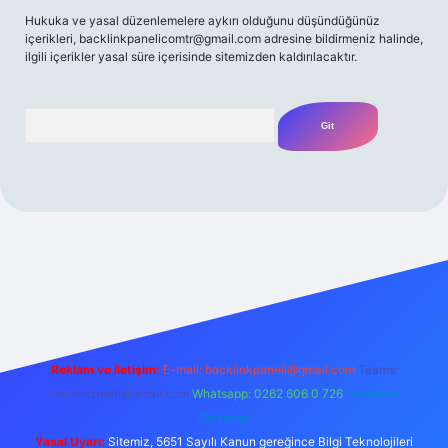
Hukuka ve yasal düzenlemelere aykırı olduğunu düşündüğünüz
içerikleri,
backlinkpanelicomtr@gmail.com
adresine bildirmeniz halinde,
ilgili içerikler yasal süre içerisinde sitemizden kaldırılacaktır.
Arama
t yeni giriş
Betexper giriş adresi
betexper.xyz
m elexbet
Reklam ve İletişim:
E-mail:
backlinkpaneli@gmail.com
Teams:
forumhizmeti@gmail.com
Whatsapp: 0262 606 0 726
Telegram:
@karabul
Yasal Uyarı:
Sitemiz, 5651 Sayılı Kanun gereğince Bilgi Teknolojileri