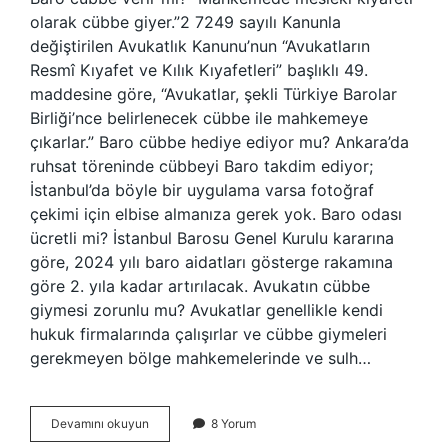
olarak cübbe giyer.”2 7249 sayılı Kanunla
değiştirilen Avukatlık Kanunu’nun “Avukatların
Resmî Kıyafet ve Kılık Kıyafetleri” başlıklı 49.
maddesine göre, “Avukatlar, şekli Türkiye Barolar
Birliği’nce belirlenecek cübbe ile mahkemeye
çıkarlar.” Baro cübbe hediye ediyor mu? Ankara’da
ruhsat töreninde cübbeyi Baro takdim ediyor;
İstanbul’da böyle bir uygulama varsa fotoğraf
çekimi için elbise almanıza gerek yok. Baro odası
ücretli mi? İstanbul Barosu Genel Kurulu kararına
göre, 2024 yılı baro aidatları gösterge rakamına
göre 2. yıla kadar artırılacak. Avukatın cübbe
giymesi zorunlu mu? Avukatlar genellikle kendi
hukuk firmalarında çalışırlar ve cübbe giymeleri
gerekmeyen bölge mahkemelerinde ve sulh…
Baro
Devamını okuyun
8 Yorum
Odasından