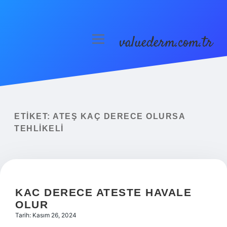
valuederm.com.tr
menüyü
aç
Anasayfa
Gizlilik Politikası
Yasal Uyarı
ETIKET:
ATEŞ KAÇ DERECE OLURSA
TEHLIKELI
KAC DERECE ATESTE HAVALE
OLUR
Tarih: Kasım 26, 2024