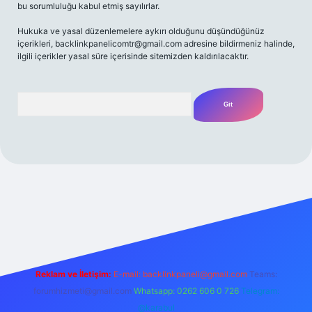
bu sorumluluğu kabul etmiş sayılırlar.
Hukuka ve yasal düzenlemelere aykırı olduğunu düşündüğünüz
içerikleri,
backlinkpanelicomtr@gmail.com
adresine bildirmeniz halinde,
ilgili içerikler yasal süre içerisinde sitemizden kaldırılacaktır.
Arama
t yeni giriş
Betexper giriş adresi
betexper.xyz
m elexbet
Reklam ve İletişim:
E-mail:
backlinkpaneli@gmail.com
Teams:
forumhizmeti@gmail.com
Whatsapp: 0262 606 0 726
Telegram:
@karabul