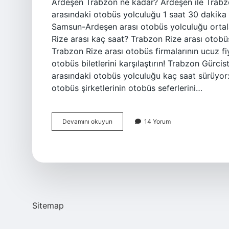
Ardeşen Trabzon ne kadar? Ardeşen ile Trabzo
arasındaki otobüs yolculuğu 1 saat 30 dakik
Samsun-Ardeşen arası otobüs yolculuğu ortal
Rize arası kaç saat? Trabzon Rize arası otobü
Trabzon Rize arası otobüs firmalarının ucuz fiy
otobüs biletlerini karşılaştırın! Trabzon Gürc
arasındaki otobüs yolculuğu kaç saat sürüyor
otobüs şirketlerinin otobüs seferlerini…
Trabzon
Devamını okuyun
14 Yorum
Ardeşen
Otobüsle
Kaç
Saat
Sitemap