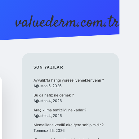
valuederm.com.tr
betci
vdcasino güncel giriş
ilbet casino
ilbet yeni gi
SIDEBAR
SON YAZILAR
Ayvalık’ta hangi yöresel yemekler yenir ?
Ağustos 5, 2026
Bu da hafız ne demek ?
Ağustos 4, 2026
Araç klima temizliği ne kadar ?
Ağustos 4, 2026
Memeliler alveollü akciğere sahip midir ?
Temmuz 25, 2026