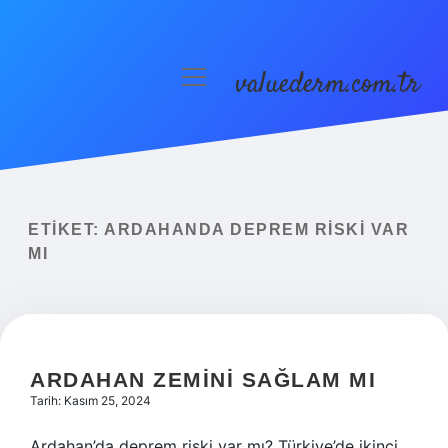
valuederm.com.tr
menüyü
aç
Anasayfa
Gizlilik Politikası
Yasal Uyarı
ETIKET:
ARDAHANDA DEPREM RISKI VAR
MI
ARDAHAN ZEMINI SAĞLAM MI
Tarih: Kasım 25, 2024
Ardahan’da deprem riski var mı? Türkiye’de ikinci