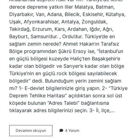
derece depreme yatkın iller Malatya, Batman,
Diyarbakır, Van, Adana, Bilecik, Eskisehir, Kütahya,
Uşak, Afyonkarahisar, Antalya, Zonguldak,
Tekirdağ, Erzurum, Kars, Ardahan, Iğdır, Ağrı,
Bayburt, Samsun’dur. , Ordu’dur. Türkiye’de en
sağlam zemin nerede? Ahmet Hakan’ın Tarafsız
Bölge programından Şükrü Ersoy ise, “İstanbul’un
en güçlü bölgesi kuzeyde Haliç’ten Başakşehir’e
kadar olan bölgedir ve Sarıyer’e kadar olan bölge
Türkiye’nin en güçlü rock bölgesi sayılabilecek
bölgedir” dedi. Bulunduğum yerin zemini sağlam
mı? 1- E-devlet bilgilerinizle giriş yapın. 2- “Türkiye
Deprem Tehlike Haritası” açıldıktan sonra sol üst
köşede bulunan “Adres Talebi” bağlantısına
tıklayarak adres bilgilerinizi seçin. 3- İl, ilçe,…
Ardahan
Devamını okuyun
4 Yorum
Zemini