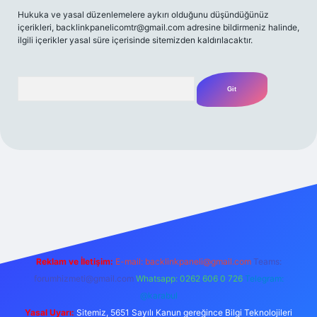
Hukuka ve yasal düzenlemelere aykırı olduğunu düşündüğünüz
içerikleri,
backlinkpanelicomtr@gmail.com
adresine bildirmeniz halinde,
ilgili içerikler yasal süre içerisinde sitemizden kaldırılacaktır.
Arama
t yeni giriş
Betexper giriş adresi
betexper.xyz
m elexbet
Reklam ve İletişim:
E-mail:
backlinkpaneli@gmail.com
Teams:
forumhizmeti@gmail.com
Whatsapp: 0262 606 0 726
Telegram:
@karabul
Yasal Uyarı:
Sitemiz, 5651 Sayılı Kanun gereğince Bilgi Teknolojileri