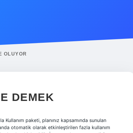
NE OLUYOR
NE DEMEK
azla Kullanım paketi, planınız kapsamında sunulan
anda otomatik olarak etkinleştirilen fazla kullanım