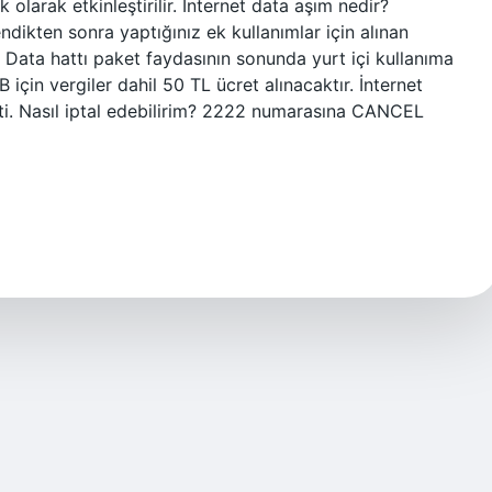
olarak etkinleştirilir. İnternet data aşım nedir?
kendikten sonra yaptığınız ek kullanımlar için alınan
i? Data hattı paket faydasının sonunda yurt içi kullanıma
için vergiler dahil 50 TL ücret alınacaktır. İnternet
keti. Nasıl iptal edebilirim? 2222 numarasına CANCEL