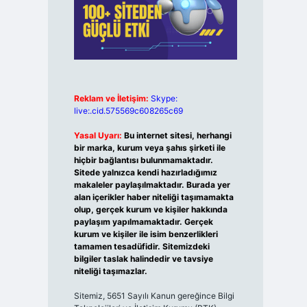
Reklam ve İletişim:
Skype:
live:.cid.575569c608265c69
Yasal Uyarı:
Bu internet sitesi, herhangi
bir marka, kurum veya şahıs şirketi ile
hiçbir bağlantısı bulunmamaktadır.
Sitede yalnızca kendi hazırladığımız
makaleler paylaşılmaktadır. Burada yer
alan içerikler haber niteliği taşımamakta
olup, gerçek kurum ve kişiler hakkında
paylaşım yapılmamaktadır. Gerçek
kurum ve kişiler ile isim benzerlikleri
tamamen tesadüfidir. Sitemizdeki
bilgiler taslak halindedir ve tavsiye
niteliği taşımazlar.
Sitemiz, 5651 Sayılı Kanun gereğince Bilgi