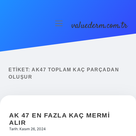
valuederm.com.tr
menüyü
aç
Anasayfa
Gizlilik Politikası
Yasal Uyarı
ETIKET:
AK47 TOPLAM KAÇ PARÇADAN
OLUŞUR
AK 47 EN FAZLA KAÇ MERMI
ALIR
Tarih: Kasım 26, 2024