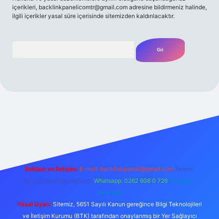
içerikleri,
backlinkpanelicomtr@gmail.com
adresine bildirmeniz halinde,
ilgili içerikler yasal süre içerisinde sitemizden kaldırılacaktır.
Arama
t yeni giriş
Betexper giriş adresi
betexper.xyz
m elexbet
Reklam ve İletişim:
E-mail:
backlinkpaneli@gmail.com
Teams:
forumhizmeti@gmail.com
Whatsapp: 0262 606 0 726
Telegram:
@karabul
Yasal Uyarı:
Sitemiz, 5651 Sayılı Kanun gereğince Bilgi Teknolojileri
ve İletişim Kurumu (BTK) tarafından onaylanmış bir Yer Sağlayıcı