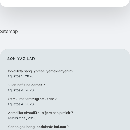
Fazla
Kaç
Mermi
Alır
Sitemap
SIDEBAR
SON YAZILAR
Ayvalık’ta hangi yöresel yemekler yenir ?
Ağustos 5, 2026
Bu da hafız ne demek ?
Ağustos 4, 2026
Araç klima temizliği ne kadar ?
Ağustos 4, 2026
Memeliler alveollü akciğere sahip midir ?
Temmuz 25, 2026
Klor en çok hangi besinlerde bulunur ?