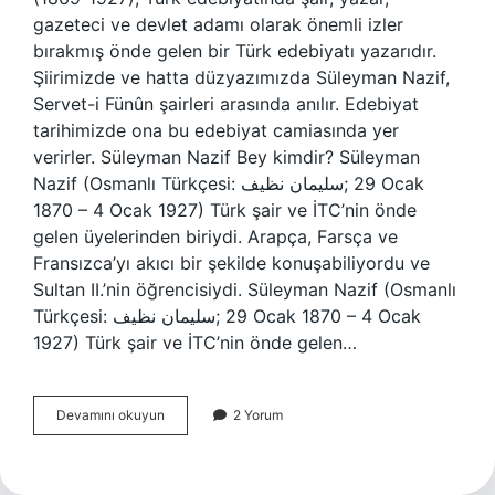
gazeteci ve devlet adamı olarak önemli izler
bırakmış önde gelen bir Türk edebiyatı yazarıdır.
Şiirimizde ve hatta düzyazımızda Süleyman Nazif,
Servet-i Fünûn şairleri arasında anılır. Edebiyat
tarihimizde ona bu edebiyat camiasında yer
verirler. Süleyman Nazif Bey kimdir? Süleyman
Nazif (Osmanlı Türkçesi: سلیمان نظیف;‎ 29 Ocak
1870 – 4 Ocak 1927) Türk şair ve İTC’nin önde
gelen üyelerinden biriydi. Arapça, Farsça ve
Fransızca’yı akıcı bir şekilde konuşabiliyordu ve
Sultan II.’nin öğrencisiydi. Süleyman Nazif (Osmanlı
Türkçesi: سلیمان نظیف;‎ 29 Ocak 1870 – 4 Ocak
1927) Türk şair ve İTC’nin önde gelen…
Süleyman
Devamını okuyun
2 Yorum
Nazif
Türk
Mü