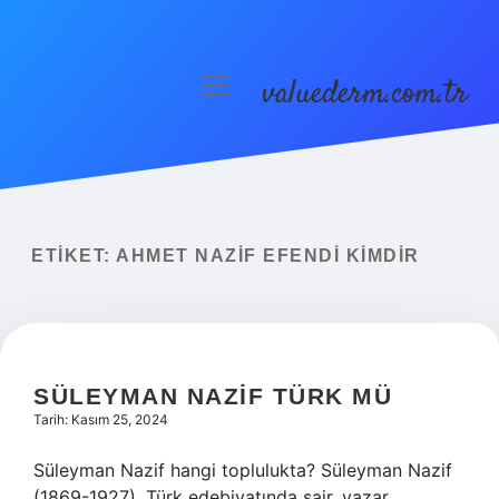
valuederm.com.tr
menüyü
aç
Anasayfa
Gizlilik Politikası
Yasal Uyarı
ETIKET:
AHMET NAZIF EFENDI KIMDIR
SÜLEYMAN NAZIF TÜRK MÜ
Tarih: Kasım 25, 2024
Süleyman Nazif hangi toplulukta? Süleyman Nazif
(1869-1927), Türk edebiyatında şair, yazar,