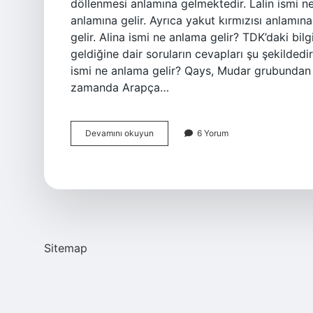
döllenmesi anlamına gelmektedir. Lalin ismi ne 
anlamına gelir. Ayrıca yakut kırmızısı anlamın
gelir. Alina ismi ne anlama gelir? TDK’daki bilg
geldiğine dair soruların cevapları şu şekildedir:
ismi ne anlama gelir? Qays, Mudar grubundan 
zamanda Arapça…
Ilka
Devamını okuyun
6 Yorum
Ne
Anlama
Gelir
Sitemap