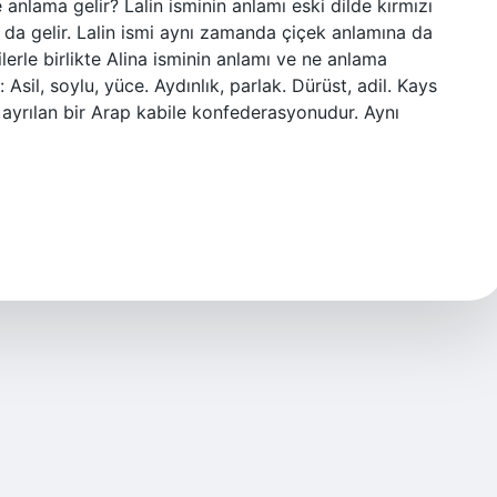
anlama gelir? Lalin isminin anlamı eski dilde kırmızı
a da gelir. Lalin ismi aynı zamanda çiçek anlamına da
ilerle birlikte Alina isminin anlamı ve ne anlama
 Asil, soylu, yüce. Aydınlık, parlak. Dürüst, adil. Kays
ayrılan bir Arap kabile konfederasyonudur. Aynı