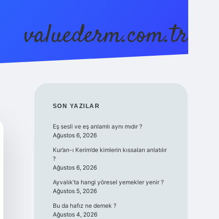
valuederm.com.tr
betci
vdcasino güncel giriş
ilbet casino
ilbet yeni gir
SIDEBAR
SON YAZILAR
Eş sesli ve eş anlamlı aynı mıdır ?
Ağustos 6, 2026
Kur’an-ı Kerim’de kimlerin kıssaları anlatılır
?
Ağustos 6, 2026
Ayvalık’ta hangi yöresel yemekler yenir ?
Ağustos 5, 2026
Bu da hafız ne demek ?
Ağustos 4, 2026