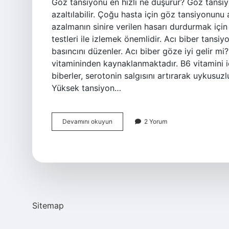
Göz tansiyonu en hızlı ne düşürür? Göz tansiy
azaltılabilir. Çoğu hasta için göz tansiyonunu 
azalmanın sinire verilen hasarı durdurmak içi
testleri ile izlemek önemlidir. Acı biber tansi
basıncını düzenler. Acı biber göze iyi gelir mi?
vitamininden kaynaklanmaktadır. B6 vitamini içe
biberler, serotonin salgısını artırarak uykusu
Yüksek tansiyon…
Acı
Devamını okuyun
2 Yorum
Biber
Göz
Tansiyonu
Düşürür
Mü
Sitemap