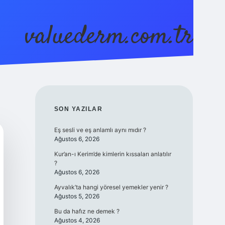
valuederm.com.tr
betci
vdcasino güncel gir
SIDEBAR
SON YAZILAR
Eş sesli ve eş anlamlı aynı mıdır ?
Ağustos 6, 2026
Kur’an-ı Kerim’de kimlerin kıssaları anlatılır
?
Ağustos 6, 2026
Ayvalık’ta hangi yöresel yemekler yenir ?
Ağustos 5, 2026
Bu da hafız ne demek ?
Ağustos 4, 2026