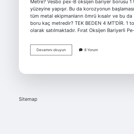
Metre? Vesbo pex-B oksijen bariyer borusu 1 t
yüzeyine yapışır. Bu da korozyonun başlamasın
tüm metal ekipmanların ömrü kısalır ve bu da 
boru kaç metredir? TEK BEDEN 4 MT’DİR. 1 to
olarak satılmaktadır. Fırat Oksijen Bariyerli P
1
Devamını okuyun
8 Yorum
Top
Boru
Kaç
Metre
Sitemap